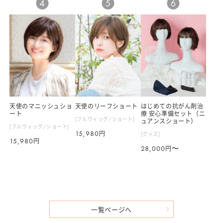
価
価
価
格
格
格
天使のマニッシュショ
天使のリーフショート
はじめての抗がん剤治
ート
療 安心準備セット（ニ
[フルウィッグ/ショート]
ュアンスショート）
[フルウィッグ/ショート]
通
15,980
円
[グッズ]
通
15,980
円
常
通
28,000
〜
円
常
価
常
価
格
価
格
格
一覧ページへ