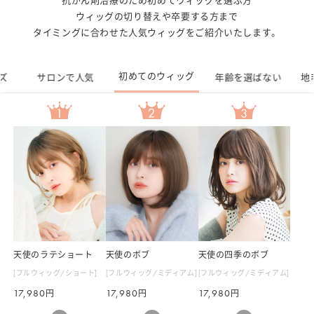
抗がん剤治療のため初めてウィッグを選ぶ方
ウィッグの切り替えや卒要する方まで
タイミングに合わせた人気ウィッグをご紹介いたします。
初めてのウィッグ
ズ
サロンで人気
年齢を選ばない
地
天使のラテショート
天使のボブ
天使の四季のボブ
[フルウィッグ/ショート]
[フルウィッグ/ミディアム]
[フルウィッグ/ミディアム]
通
17,980
通
17,980
通
17,980
円
円
円
常
常
常