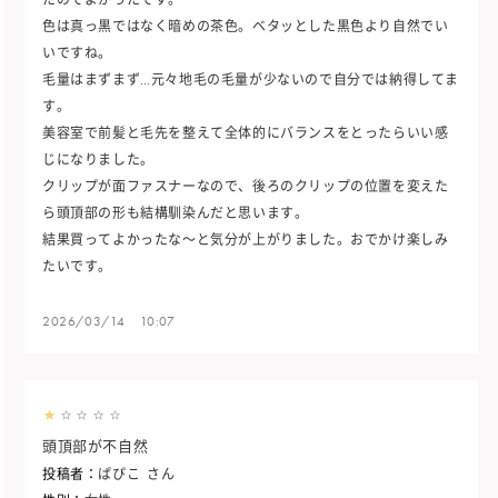
たのでよかったです。
色は真っ黒ではなく暗めの茶色。ベタッとした黒色より自然でい
いですね。
毛量はまずまず…元々地毛の毛量が少ないので自分では納得してま
す。
美容室で前髪と毛先を整えて全体的にバランスをとったらいい感
じになりました。
クリップが面ファスナーなので、後ろのクリップの位置を変えた
ら頭頂部の形も結構馴染んだと思います。
結果買ってよかったな～と気分が上がりました。おでかけ楽しみ
たいです。
2026/03/14 10:07
頭頂部が不自然
投稿者：
ぱぴこ
さん