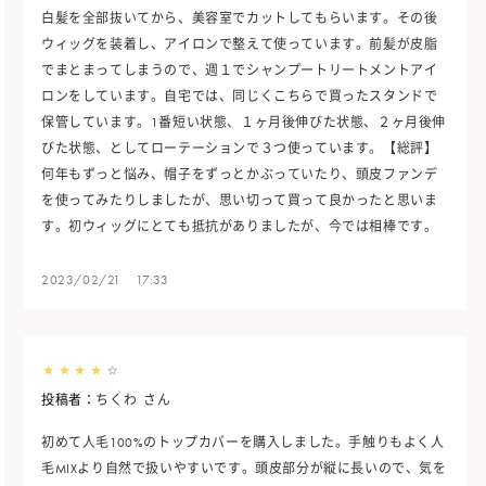
白髪を全部抜いてから、美容室でカットしてもらいます。その後
ウィッグを装着し、アイロンで整えて使っています。前髪が皮脂
でまとまってしまうので、週１でシャンプートリートメントアイ
ロンをしています。自宅では、同じくこちらで買ったスタンドで
保管しています。1番短い状態、１ヶ月後伸びた状態、２ヶ月後伸
びた状態、としてローテーションで３つ使っています。【総評】
何年もずっと悩み、帽子をずっとかぶっていたり、頭皮ファンデ
を使ってみたりしましたが、思い切って買って良かったと思いま
す。初ウィッグにとても抵抗がありましたが、今では相棒です。
2023/02/21 17:33
投稿者：
ちくわ
さん
初めて人毛100%のトップカバーを購入しました。手触りもよく人
毛MIXより自然で扱いやすいです。頭皮部分が縦に長いので、気を