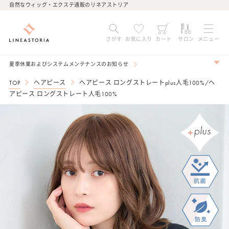
コンテ
自然なウィッグ・エクステ通販のリネアストリア
ンツに
進む
さがす
お気に入り
カート
サロン
メニュー
夏季休業およびシステムメンテナンスのお知らせ
TOP
ヘアピース
ヘアピース ロングストレートplus人毛100%/ヘ
アピース ロングストレート人毛100%