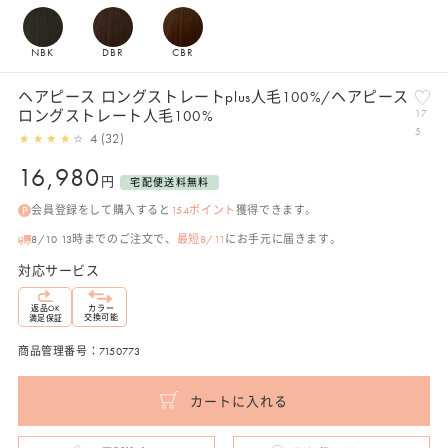
NBK
DBR
CBR
ヘアピース ロングストレートplus人毛100%/ヘアピース
ロングストレート人毛100%
17
5
4 (32)
通
16,980
円
宅配便送料無料
常
会員登録をして購入すると
154
ポイント
獲得できます。
価
格
8/10 13時までのご注文で、
最短8/11
にお手元に届きます。
対応サービス
返品
OK
カラー
交換可能
満足保証
商品管理番号：7150773
カートに入れる