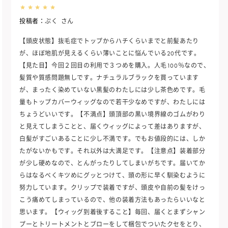
投稿者：
ぷく
さん
【頭皮状態】抜毛症でトップからハチくらいまでと前髪あたり
が、ほぼ地肌が見えるくらい薄いことに悩んでいる20代です。
【見た目】今回２回目の利用で３つめを購入。人毛100％なので、
髪質や質感問題無しです。ナチュラルブラックを買っています
が、まったく染めていない黒髪のわたしには少し茶色めです。毛
量もトップカバーウィッグなので若干少なめですが、わたしには
ちょうどいいです。【不満点】頭頂部の黒い境界線のゴムがわり
と見えてしまうことと、届くウィッグによって差はありますが、
白髪がすごいあることに少し不満です。でもお値段的には、しか
たがないかもです。それ以外は大満足です。【注意点】装着部分
が少し硬めなので、とんがったりしてしまいがちです。届いてか
らはなるべくキツめにグッとつけて、頭の形に早く馴染むように
努力しています。クリップで装着ですが、頭皮や自前の髪をけっ
こう痛めてしまっているので、他の装着方法もあったらいいなと
思います。【ウィッグ到着後すること】毎回、届くとまずシャン
プーとトリートメントとブローをして梱包でついたクセをとり、