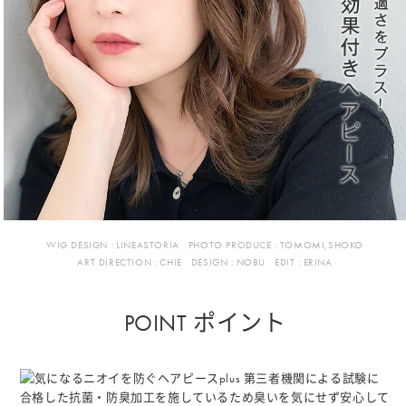
WIG DESIGN :
LINEASTORIA
PHOTO PRODUCE :
TOMOMI,SHOKO
ART DIRECTION :
CHIE
DESIGN :
NOBU
EDIT :
ERINA
POINT ポイント