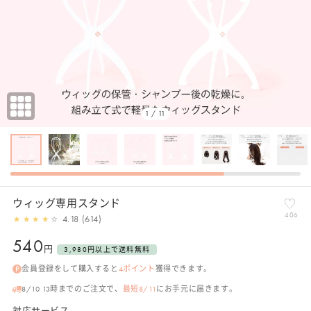
1 / 11
ウィッグ専用スタンド
406
4.18 (614)
通
540
円
3,980円以上で送料無料
常
会員登録をして購入すると
4
ポイント
獲得できます。
価
格
8/10 13時までのご注文で、
最短8/11
にお手元に届きます。
対応サービス