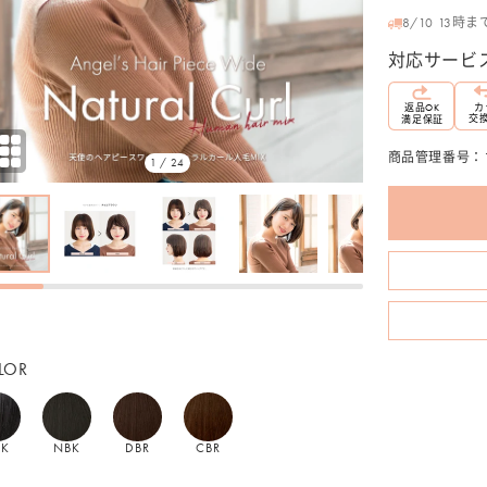
格
8/10 13
対応サービ
返品
OK
カ
交
満足保証
商品管理番号：11
1 / 24
LOR
BK
NBK
DBR
CBR