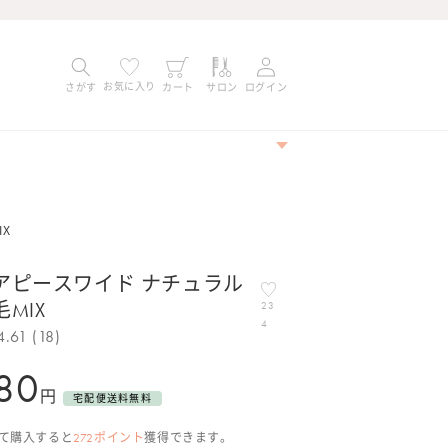
お気に入り
さがす
カート
サロン
ログイン
X
アピースワイド ナチュラル
MIX
23
4
4.61 (18)
80
円
宅配便送料無料
て購入すると
272
ポイント
獲得できます。