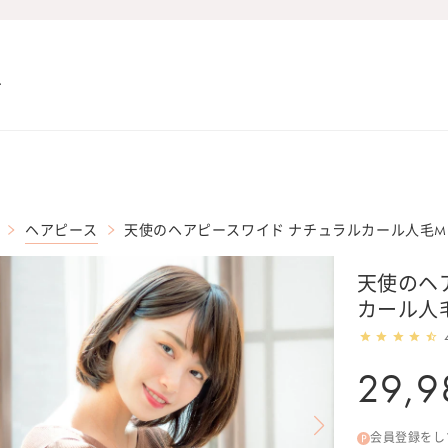
ヘアピース
天使のヘアピースワイド ナチュラルカール人毛MI
天使のヘ
カール人毛
通
29,9
常
価
会員登録をし