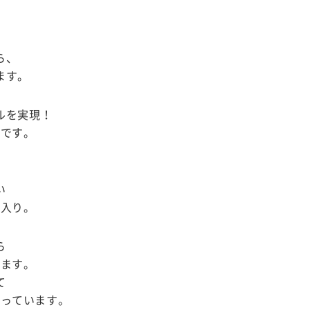
ド
」
ら、
ます。
ルを実現！
適です。
、
い
間入り。
ら
けます。
て
なっています。