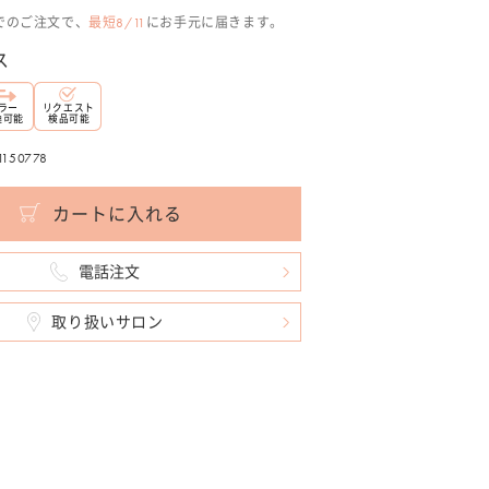
時までのご注文で、
最短8/11
にお手元に届きます。
ス
ラー
リクエスト
換可能
検品可能
50778
カートに入れる
電話注文
取り扱いサロン