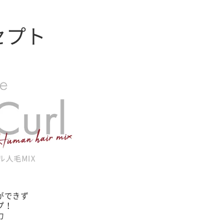
ンセプト
ができず
プ！
力