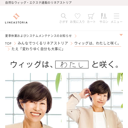
コンテ
自然なウィッグ・エクステ通販のリネアストリア
ンツに
進む
さがす
お気に入り
カート
サロン
メニュー
夏季休業およびシステムメンテナンスのお知らせ
TOP
みんなでつくるリネアストリア
ウィッグは、わたしと咲く。
たえ「変わりゆく自分も大事に」