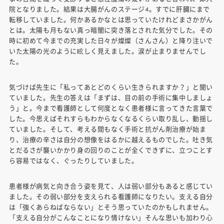
院となりました。結果は大腸がんのステージ4。すでに肝臓にまで
転移していました。何かあるかなとは思っていたけれどまさかがん
とは。太陽も月もない真っ暗闇に突き落とされた気分でした。その
時に初めて今までの充実した日々が燦燦（さんさん）と降り注いで
いた太陽の光のように眩しく見えました。涙が止まりませんでし
た。
気づけば先生に「私ってあとどのくらい生きられますか？」と聞い
ていました。先生の答えは「まずは、目の前の手術に集中しましょ
う」と。今まで看護師として何度となく患者様に言ってきた言葉で
した。今思えばそれすらもわからなくなるくらい取り乱し、動揺し
ていました。そして、考える間もなく手術と抗がん剤治療が始ま
り、治療の辛さは自分の想像をはるかに越えるものでした。吐き気
とだるさが襲いかかり身の回りのことが全くできずに、立つことす
ら容易ではなく、ぐったりしていました。
患者様が病気と向き合う姿を見て、人は弱い部分もあると感じてい
ました。その弱い部分を支えられる看護師になりたい。支える自分
は「強くあらねばならない」とそう思っていたのかもしれません。
「支える自分がこんなことになり情けない」そんな思いも加わり心