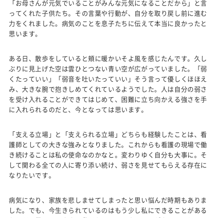
「お母さんが元気でいることがみんな元気になることだから」と言
ってくれた子供たち。その言葉や行動が、自分を取り戻し前に進む
力をくれました。病気のことを息子たちに伝えて本当に良かったと
思います。
ある日、散歩をしていると頬に暖かいそよ風を感じたんです。久し
ぶりに見上げた空は雲ひとつない青い空が広がっていました。「弱
くたっていい」「弱音を吐いたっていい」そう言って優しくほほえ
み、大きな腕で抱きしめてくれているようでした。人は自分の弱さ
を受け入れることができてはじめて、困難に立ち向かえる強さを手
に入れられるのだと、今となっては思います。
「支える立場」と「支えられる立場」どちらも経験したことは、看
護師としての大きな強みとなりました。これからも看護の現場で働
き続けることは私の使命なのかなと。変わりゆく自分も大事に。そ
して関わる全ての人に寄り添い続け、弱さを見せてもらえる存在に
なりたいです。
病気になり、家族を悲しませてしまったと思い悩んだ時期もありま
した。でも、今生きられているのはもう少し私にできることがある