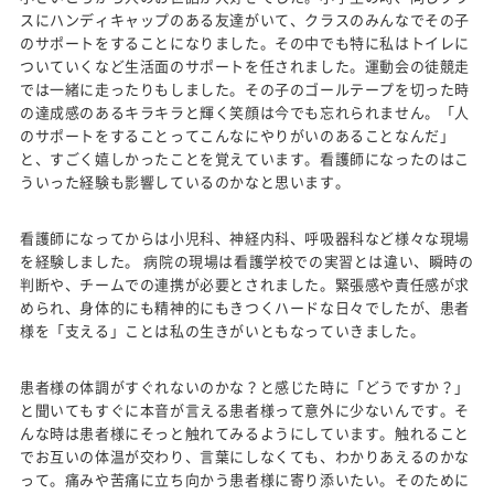
スにハンディキャップのある友達がいて、クラスのみんなでその子
のサポートをすることになりました。その中でも特に私はトイレに
ついていくなど生活面のサポートを任されました。運動会の徒競走
では一緒に走ったりもしました。その子のゴールテープを切った時
の達成感のあるキラキラと輝く笑顔は今でも忘れられません。「人
のサポートをすることってこんなにやりがいのあることなんだ」
と、すごく嬉しかったことを覚えています。看護師になったのはこ
ういった経験も影響しているのかなと思います。
看護師になってからは小児科、神経内科、呼吸器科など様々な現場
を経験しました。 病院の現場は看護学校での実習とは違い、瞬時の
判断や、チームでの連携が必要とされました。緊張感や責任感が求
められ、身体的にも精神的にもきつくハードな日々でしたが、患者
様を「支える」ことは私の生きがいともなっていきました。
患者様の体調がすぐれないのかな？と感じた時に「どうですか？」
と聞いてもすぐに本音が言える患者様って意外に少ないんです。そ
んな時は患者様にそっと触れてみるようにしています。触れること
でお互いの体温が交わり、言葉にしなくても、わかりあえるのかな
って。痛みや苦痛に立ち向かう患者様に寄り添いたい。そのために