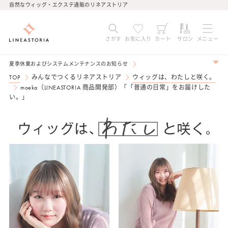
コンテ
自然なウィッグ・エクステ通販のリネアストリア
ンツに
進む
さがす
お気に入り
カート
サロン
メニュー
夏季休業およびシステムメンテナンスのお知らせ
TOP
みんなでつくるリネアストリア
ウィッグは、わたしと咲く。
moeka（LINEASTORIA 商品開発部）「「普通の日常」をお届けした
い。」