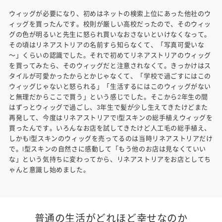
ウィッグが必要になり、初めはネットの検索上位にあった他社のウ
ィッグを買ったんです。校則が厳しい高校だったので、そのウィッ
グの色が明るいと先生に怒られ買いなおさないといけなくなって。
その頃はリネアストリアの名前すら知らなくて、「写真可愛いな
～」くらいの認識でした。それで初めてリネアストリアのウィッグ
を買ってみたら、そのウィッグだと注意されなくて。きっかけはス
タイルが可愛かったからとかじゃなくて、「学校で過ごすにはこの
ウィッグじゃないと怒られる」「生活するにはこのウィッグがない
と無理だからここで買う」という感じでした。そこから2年生の間
はずっとウィッグで過ごし、3年生で髪が少し生えてきたけどまた
再発して、今度はリネアストリアでI型スキンの総手植えウィッグを
買ったんです。いろんなお店を試してきたけど人工毛の総手植え、
しかもI型スキンのウィッグを売ってるのは当時リネアストリアだけ
で。I型スキンの自然さに感動して「もう他のお店は見なくていい
な」という気持ちに変わってから、リネアストリアをお店としてち
ゃんと意識し始めました。
普通の生活がどれほど幸せなのか