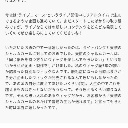
けなんです。
今後は“ライブコマース”というライブ配信中にリアルタイムで注文
できるような企画も進めていて。まだスタートしたばかりの取り組
みですが、ライブならではの新しいコンテンツをどんどん発表して
いくのでぜひ楽しみにしていてくださいね！
いただいたお声の中で一番嬉しかったのは、ライトバングと天使の
シャルムカールに対してのお声でした。天使のシャルムカールは、
「同じ悩みを持つ方々にウィッグを楽しんでもらいたい」という想
いから私が企画・製作を手がけました。私のウィッグ歴9年の想い
が詰まった特別なウィッグなんです。脱毛症になった当時はまさか
自分が企画したウィッグが発売されるなんて思いもしなかったの
で、あの頃の自分に教えてあげたいくらい(笑)。人生の中でこれを
超えるものはきっとないだろうなって。そう思えるくらい誇りなん
です。そんな思い入れのあるウィッグだから、お客様から「天使の
シャルムカールのおかげで普通の生活が送れます」と言ってもらえ
た時は本当に嬉しかったです。