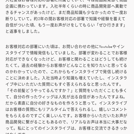
企画に携わっています。入社半年くらいの時に商品開発部へ異動で
きるチャンスがあったけど、まだ商品知識も少なかったので一度お
断りしていて。約2年の間お客様対応の部署で知識や経験を蓄えて
自信がついた頃、もう一度お声がけをしてもらい「ぜひ行きます」
と返事をしました。
お客様対応の部署にいた頃は、お問い合わせの他にYoutubeやイン
スタライブで情報発信もしていました。部署が変わることでお客様
対応ができなくなったけど、お客様と関わることはどうしても続け
たくて。過去の経験からお客様がどんなことを知りたいと思ってる
のかわかっていたので、これからもインスタライブで発信し続ける
ことに決めました。入社当時より知識も増えていたし、インスタラ
イブ中にいただいた質問にもすぐ答えられるなと思ったんです。
「その前髪どうやってるんですか？」と質問をいただくことも多く
て、自分の作ったウィッグは人気が出る自信があったんですよね。
だから素直に自分の好きなものを作ろうと思って。インスタライブ
はお客様の質問にもリアルタイムで答えられるし、嬉しいコメント
をもらえるのですごく楽しいんです。お客様からいただいたお声が
商品開発に繋がることもあるので、リアルなお声は本当に大事だな
って。私にとってのインスタライブは、お客様と交流できるきっか