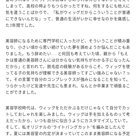
しまって、高校の時よりもつらかったですね。何をするにも他人に
気を遣うことばかりで、「私がウィッグだからこういうことが普通
にできないんだな」って、普通の生活がいかに幸せなのかを痛感し
た2年間でした。
美容師になるために専門学校に入ったけど、そういうことが積み重
なり、小さい頃から思い続けていた夢を諦めようか悩んだこともあ
りました。もう辞めたい……と何回も考えていた頃、親から「もえ
かは普通の美容師さんには分からない気持ちがわかる子になったん
だから」と言われて。脱毛症の経験があるからこそ、ウィッグを使
ってる子の気持ちが理解できる美容師ってすごい強みじゃない？っ
て。その言葉で自分のコンプレックスが強みになることを知って。
つらかったけど友達や先生にも恵まれ、なんとか卒業まで頑張るこ
とができました。
美容学校時代は、ウィッグをただかぶるだけじゃなくて自分でカッ
トしておしゃれを楽しみました。ウィッグは手を加えるものって考
えだったから、いつも自分に似合うようにカスタマイズしていて。
そして、私オリジナルの“ライトバングカット”を編み出したんで
す。夏には美容室の内定が決まっていてこのまま美容師になる予定