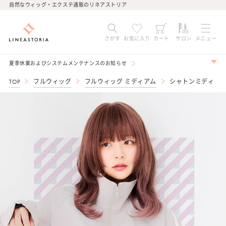
コンテ
自然なウィッグ・エクステ通販のリネアストリア
ンツに
進む
さがす
お気に入り
カート
サロン
メニュー
夏季休業およびシステムメンテナンスのお知らせ
TOP
フルウィッグ
フルウィッグ ミディアム
シャトンミディ