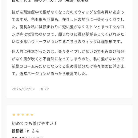
性別：
女性
頭のサイズ：
58
用途：
脱毛症
抗がん剤治療中で髪がなくなったのでウィッグを色々買いあさっ
てますが、色も形も毛量も、在りし日の地毛に一番そっくりでし
た。面長な私には顔まわりに短い髪がなくストンとまっすぐなロ
ング等は似合わないので、顔まわりに短い髪があってくびれみた
いなゆるいウェーブがついてるこちらのウィッグは理想形です。
個人的に残念だったのは、楽々タイプしかないのでもみあげ部分
がなく風が吹くと不自然になってしまうのと、私に髪がないので
前髪のコームみたいになってる留め具部分だけ時々表面に浮きま
す。通常バージョンがあったら最高でした。
2026/02/04 10:22
初めてでも着けやすい！
投稿者：
K
さん