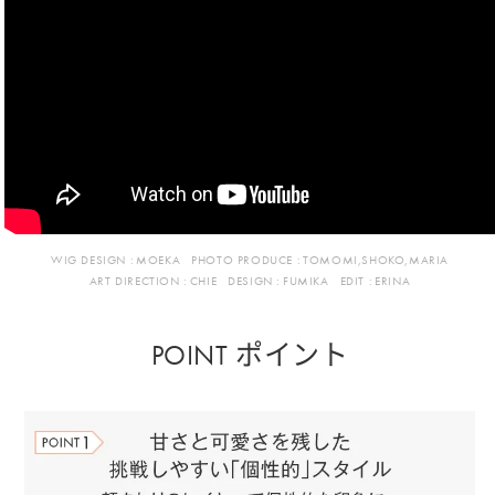
WIG DESIGN :
MOEKA
PHOTO PRODUCE :
TOMOMI,SHOKO,MARIA
ART DIRECTION :
CHIE
DESIGN :
FUMIKA
EDIT :
ERINA
POINT ポイント