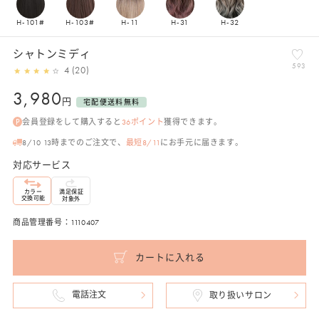
H-101#
H-103#
H-11
H-31
H-32
シャトンミディ
593
4 (20)
通
3,980
円
宅配便送料無料
常
会員登録をして購入すると
36
ポイント
獲得できます。
価
格
8/10 13時までのご注文で、
最短8/11
にお手元に届きます。
対応サービス
カラー
満足保証
交換可能
対象外
商品管理番号：1110407
カートに入れる
電話注文
取り扱いサロン