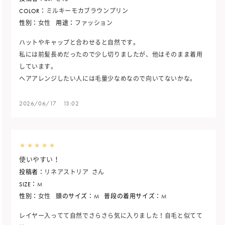
COLOR：
ミルキーモカブラウンプリン
性別：
女性
用途：
ファッション
ハットやキャップと合わせると自然です。
私には前髪長めだったので少し切りましたが、他はそのまま着用
しています。
ヘアアレンジしたい人には毛量少なめなので向いてないかな。
2026/06/17 13:02
使いやすい！
投稿者：
リネアストリア
さん
SIZE：
M
性別：
女性
頭のサイズ：
M
普段の着用サイズ：
M
レイヤー入ってて自然でさらさら気に入りました！自毛と似てて