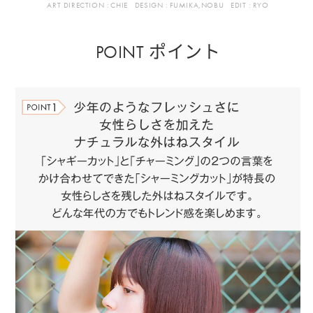
ART DIRECTION :
CHIE
DESIGN :
FUMIKA,NOBU
EDIT :
RYO
POINT ポイント