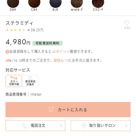
DBR
CBR
BLB
MMB-P
CSC-P
ステラミディ
952
4.26 (57)
通
4,980
円
宅配便送料無料
常
会員登録をして購入すると
45
ポイント
獲得できます。
価
格
8/10 13時までのご注文で、
最短8/11
にお手元に届きます。
対応サービス
カラー
満足保証
交換可能
対象外
商品管理番号：1110161
カートに入れる
電話注文
取り扱いサロン