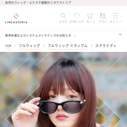
コンテ
自然なウィッグ・エクステ通販のリネアストリア
ンツに
進む
さがす
お気に入り
カート
サロン
メニュー
夏季休業およびシステムメンテナンスのお知らせ
TOP
フルウィッグ
フルウィッグ ミディアム
ステラミディ