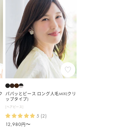
ク
パパッとピース ロング人毛MIX(クリ
ップタイプ)
[ヘアピース]
5 (2)
通
12,980
〜
円
常