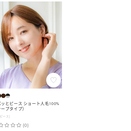
価
格
ッとピース ショート人毛100%
テープタイプ）
ピース]
(0)