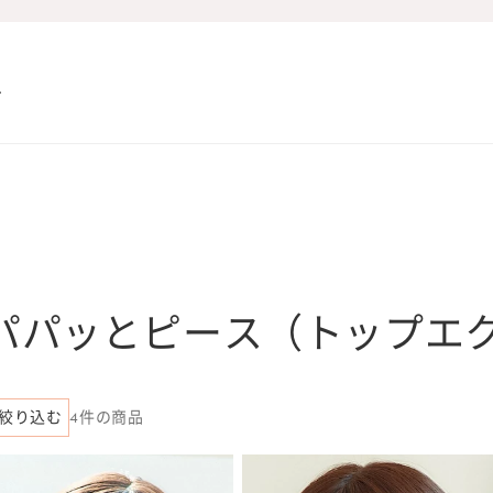
コ
パパッとピース（トップエ
レ
絞り込む
4件の商品
ク
シ