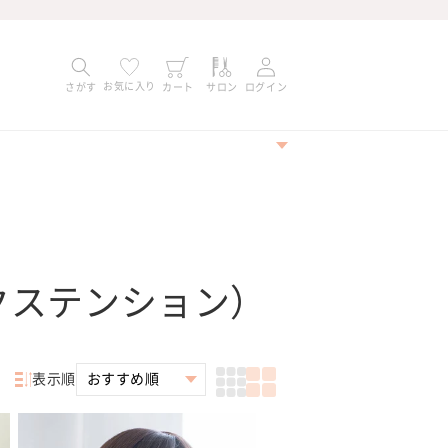
お気に入り
さがす
カート
サロン
ログイン
クステンション）
表示順