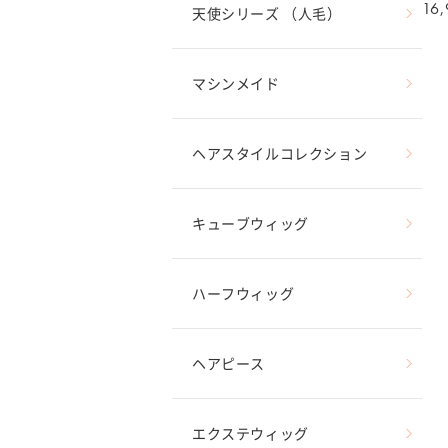
通
16
天使シリーズ （人毛）
常
価
格
マシンメイド
ヘアスタイルコレクション
キューブウィッグ
ハーフウィッグ
ヘアピース
エクステウィッグ