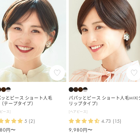
ョ
ン
パッとピース ショート人毛
パパッとピース ショート人毛MIX(
X（テープタイプ）
リップタイプ)
ピース]
[ヘアピース]
5 (2)
4.73 (15)
980
〜
通
9,980
〜
円
円
常