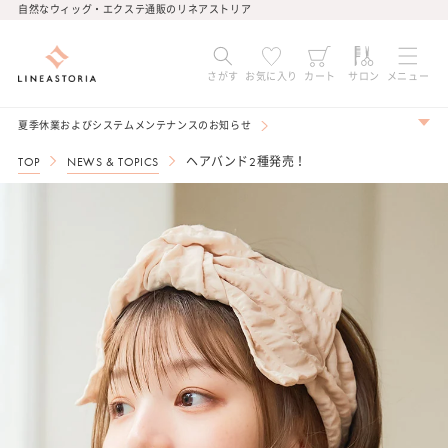
コンテ
自然なウィッグ・エクステ通販のリネアストリア
ンツに
進む
さがす
お気に入り
カート
サロン
メニュー
夏季休業およびシステムメンテナンスのお知らせ
TOP
NEWS & TOPICS
ヘアバンド2種発売！