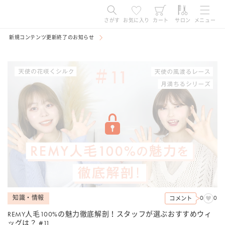
コンテ
ンツに
進む
さがす
お気に入り
カート
サロン
メニュー
新規コンテンツ更新終了のお知らせ
知識・情報
0
0
コメント
REMY人毛100%の魅力徹底解剖！スタッフが選ぶおすすめウィ
ッグは？ #11