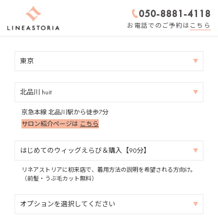
050-8881-4118
お電話でのご予約は
こちら
東京
北品川 huit
京急本線 北品川駅から徒歩7分
サロン紹介ページは
こちら
はじめてのウィッグえらび＆購入【90分】
リネアストリアに初来店で、着用方法の説明を希望される方向け。
（前髪・うぶ毛カット無料）
オプションを
選択してください