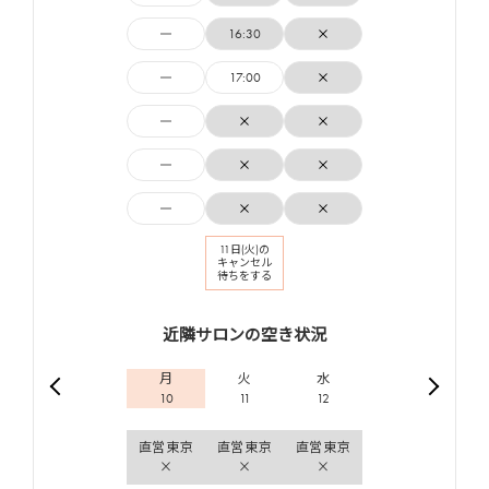
16:30
17:00
11日(火)の
キャンセル
待ちをする
近隣サロンの空き状況
月
火
水
10
11
12
直営東京
直営東京
直営東京
×
×
×